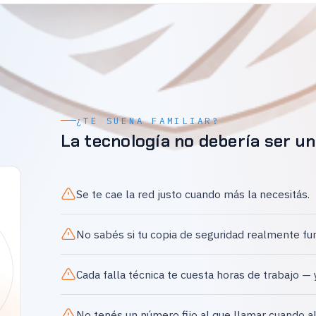
¿TE SUENA FAMILIAR?
La tecnología no debería ser un
Se te cae la red justo cuando más la necesitás.
No sabés si tu copia de seguridad realmente fu
Cada falla técnica te cuesta horas de trabajo — 
No tenés un número fijo al que llamar cuando a