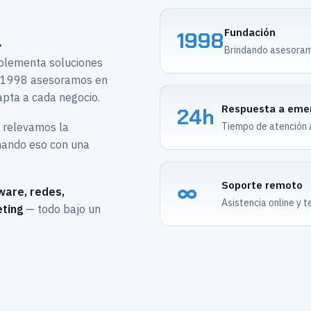
Fundación
1998
.
Brindando asesoram
mplementa soluciones
e 1998 asesoramos en
apta a cada negocio.
Respuesta a eme
24h
o relevamos la
Tiempo de atención an
inando eso con una
Soporte remoto
∞
ware, redes,
Asistencia online y t
ting
— todo bajo un