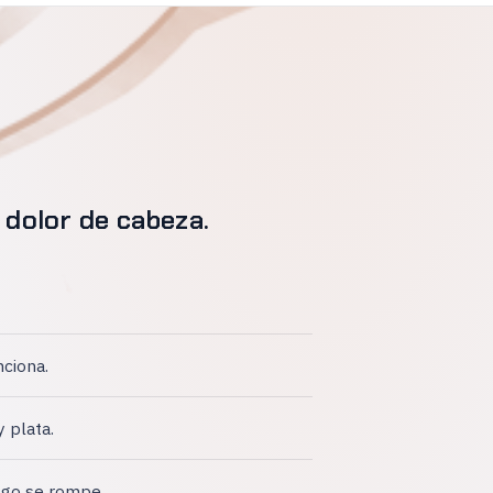
 dolor de cabeza.
nciona.
y plata.
lgo se rompe.