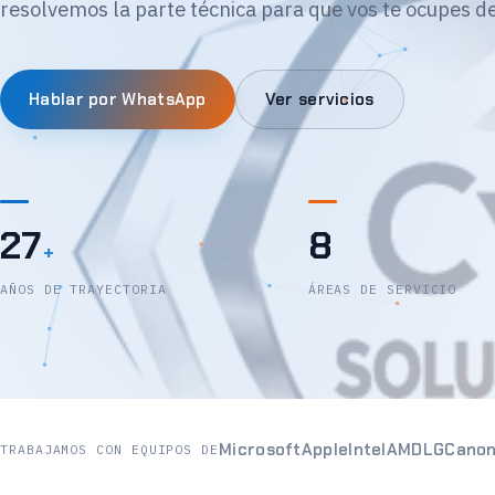
resolvemos la parte técnica para que vos te ocupes de
Hablar por WhatsApp
Ver servicios
27
8
+
AÑOS DE TRAYECTORIA
ÁREAS DE SERVICIO
Microsoft
Apple
Intel
AMD
LG
Cano
TRABAJAMOS CON EQUIPOS DE