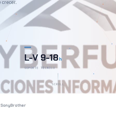
 crecer.
L-V 9-18
h
SOPORTE TÉCNICO
SCROLL
n
Sony
Brother