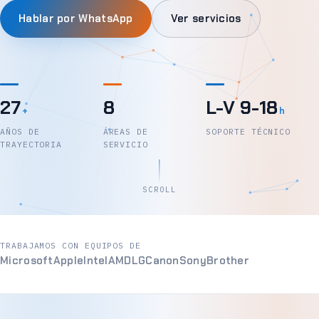
Hablar por WhatsApp
Ver servicios
27
8
L-V 9-18
+
h
AÑOS DE
ÁREAS DE
SOPORTE TÉCNICO
TRAYECTORIA
SERVICIO
SCROLL
TRABAJAMOS CON EQUIPOS DE
Microsoft
Apple
Intel
AMD
LG
Canon
Sony
Brother