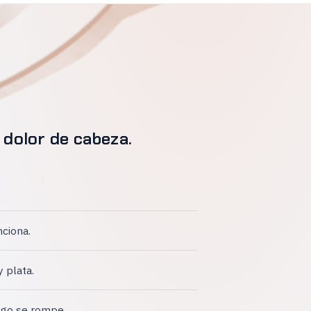
 dolor de cabeza.
nciona.
y plata.
lgo se rompe.