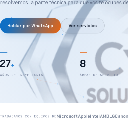
resolvemos la parte técnica para que vos te ocupes de
Hablar por WhatsApp
Ver servicios
27
8
+
AÑOS DE TRAYECTORIA
ÁREAS DE SERVICIO
Microsoft
Apple
Intel
AMD
LG
Cano
TRABAJAMOS CON EQUIPOS DE