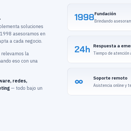
Fundación
1998
.
Brindando asesoram
mplementa soluciones
e 1998 asesoramos en
apta a cada negocio.
Respuesta a eme
24h
o relevamos la
Tiempo de atención an
inando eso con una
Soporte remoto
∞
ware, redes,
Asistencia online y t
ting
— todo bajo un