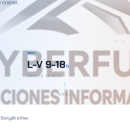
 crecer.
L-V 9-18
h
SOPORTE TÉCNICO
SCROLL
n
Sony
Brother