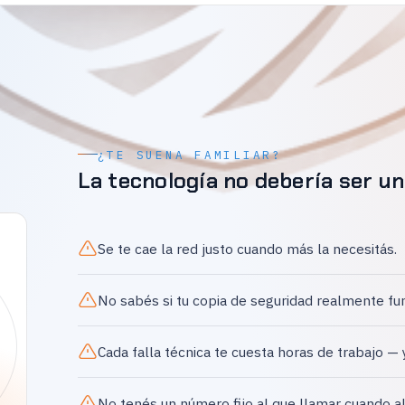
¿TE SUENA FAMILIAR?
La tecnología no debería ser un
Se te cae la red justo cuando más la necesitás.
No sabés si tu copia de seguridad realmente fu
Cada falla técnica te cuesta horas de trabajo — 
No tenés un número fijo al que llamar cuando a