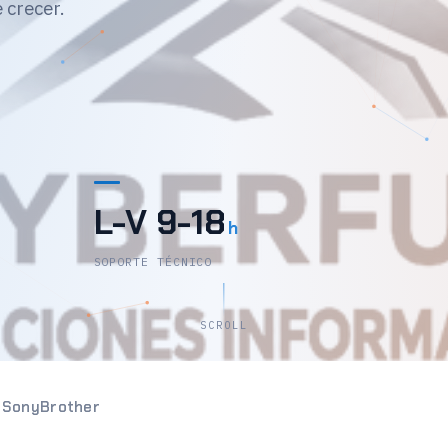
 crecer.
L-V 9-18
h
SOPORTE TÉCNICO
SCROLL
n
Sony
Brother