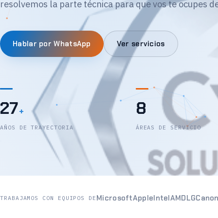
resolvemos la parte técnica para que vos te ocupes de
Hablar por WhatsApp
Ver servicios
27
8
+
AÑOS DE TRAYECTORIA
ÁREAS DE SERVICIO
Microsoft
Apple
Intel
AMD
LG
Cano
TRABAJAMOS CON EQUIPOS DE