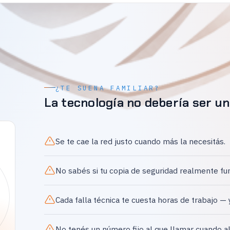
¿TE SUENA FAMILIAR?
La tecnología no debería ser un
Se te cae la red justo cuando más la necesitás.
No sabés si tu copia de seguridad realmente fu
Cada falla técnica te cuesta horas de trabajo — 
No tenés un número fijo al que llamar cuando a