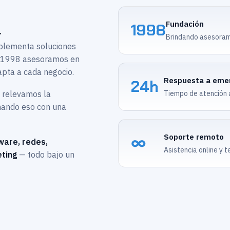
Fundación
1998
.
Brindando asesoram
mplementa soluciones
e 1998 asesoramos en
apta a cada negocio.
Respuesta a eme
24h
o relevamos la
Tiempo de atención an
inando eso con una
Soporte remoto
∞
ware, redes,
Asistencia online y t
ting
— todo bajo un