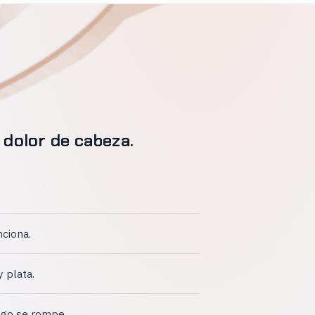
 dolor de cabeza.
nciona.
y plata.
lgo se rompe.