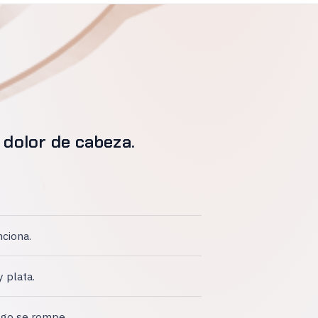
 dolor de cabeza.
nciona.
y plata.
lgo se rompe.