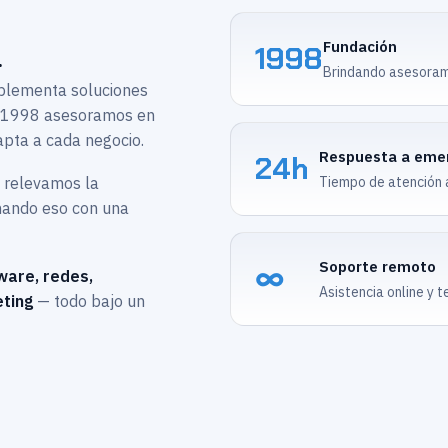
Fundación
1998
.
Brindando asesoram
mplementa soluciones
e 1998 asesoramos en
apta a cada negocio.
Respuesta a eme
24h
o relevamos la
Tiempo de atención an
inando eso con una
Soporte remoto
∞
ware, redes,
Asistencia online y t
ting
— todo bajo un