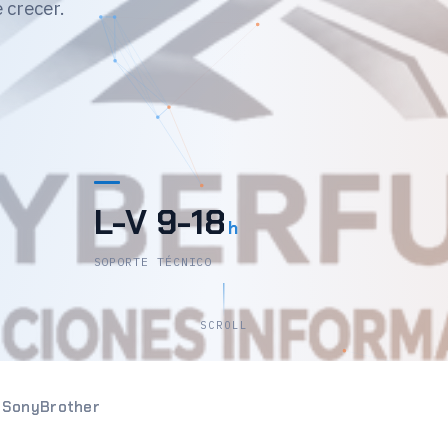
 crecer.
L-V 9-18
h
SOPORTE TÉCNICO
SCROLL
n
Sony
Brother