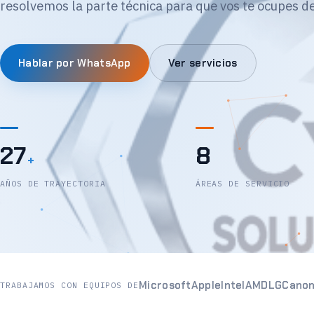
resolvemos la parte técnica para que vos te ocupes de
Hablar por WhatsApp
Ver servicios
27
8
+
AÑOS DE TRAYECTORIA
ÁREAS DE SERVICIO
Microsoft
Apple
Intel
AMD
LG
Cano
TRABAJAMOS CON EQUIPOS DE