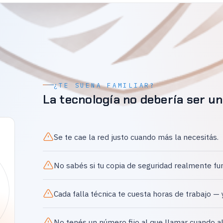
¿TE SUENA FAMILIAR?
La tecnología no debería ser un
Se te cae la red justo cuando más la necesitás.
No sabés si tu copia de seguridad realmente fu
Cada falla técnica te cuesta horas de trabajo — 
No tenés un número fijo al que llamar cuando a