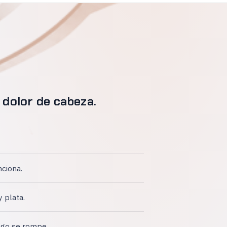
 dolor de cabeza.
nciona.
y plata.
lgo se rompe.