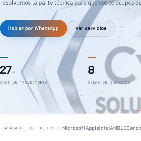
resolvemos la parte técnica para que vos te ocupes de
Hablar por WhatsApp
Ver servicios
27
8
+
AÑOS DE TRAYECTORIA
ÁREAS DE SERVICIO
Microsoft
Apple
Intel
AMD
LG
Cano
TRABAJAMOS CON EQUIPOS DE