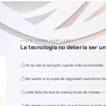
¿TE SUENA FAMILIAR?
La tecnología no debería ser un
Se te cae la red justo cuando más la necesitás.
No sabés si tu copia de seguridad realmente fu
Cada falla técnica te cuesta horas de trabajo — 
No tenés un número fijo al que llamar cuando a