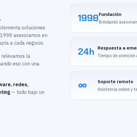
Fundación
1998
.
Brindando asesoram
mplementa soluciones
e 1998 asesoramos en
apta a cada negocio.
Respuesta a eme
24h
o relevamos la
Tiempo de atención an
inando eso con una
Soporte remoto
∞
ware, redes,
Asistencia online y t
ting
— todo bajo un