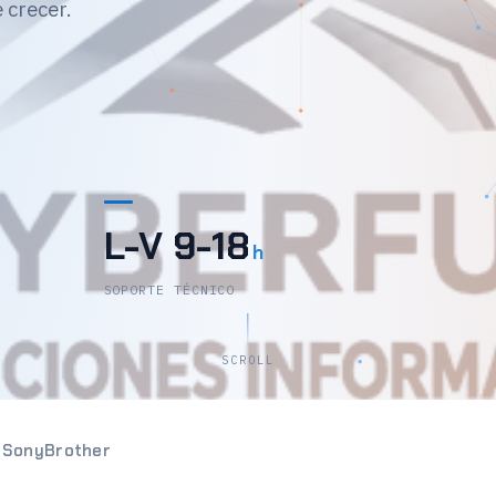
 crecer.
L-V 9-18
h
SOPORTE TÉCNICO
SCROLL
n
Sony
Brother