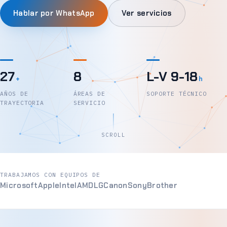
Hablar por WhatsApp
Ver servicios
27
8
L-V 9-18
+
h
AÑOS DE
ÁREAS DE
SOPORTE TÉCNICO
TRAYECTORIA
SERVICIO
SCROLL
TRABAJAMOS CON EQUIPOS DE
Microsoft
Apple
Intel
AMD
LG
Canon
Sony
Brother