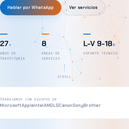
Hablar por WhatsApp
Ver servicios
27
8
L-V 9-18
+
h
AÑOS DE
ÁREAS DE
SOPORTE TÉCNICO
TRAYECTORIA
SERVICIO
SCROLL
TRABAJAMOS CON EQUIPOS DE
Microsoft
Apple
Intel
AMD
LG
Canon
Sony
Brother